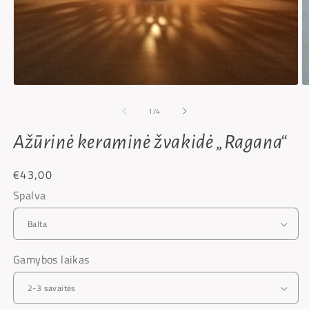
1
/
4
Ažūrinė keraminė žvakidė „Ragana“
€43,00
Spalva
Gamybos laikas