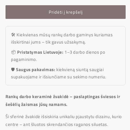
Pridėti į krepšelį
🛠 Kiekvienas mūsų rankų darbo gaminys kuriamas
išskirtinai jums – tik gavus užsakymą.
📦
Pristatymas Lietuvoje:
1–3 darbo dienos po
pagaminimo.
🛡️
Saugus pakavimas:
kiekvieną siuntą saugiai
supakuojame ir išsiunčiame su sekimo numeriu.
Rankų darbo keraminė žvakidė – paslaptingas šviesos ir
šešėlių žaismas jūsų namams.
Ši sferinė žvakidė išsiskiria unikaliu pjaustytu dizainu, kurio
centre – ant šluotos skrendančios raganos siluetas.