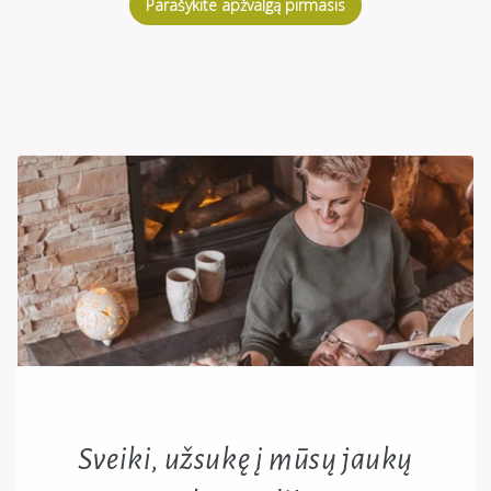
Parašykite apžvalgą pirmasis
Sveiki, užsukę į mūsų jaukų