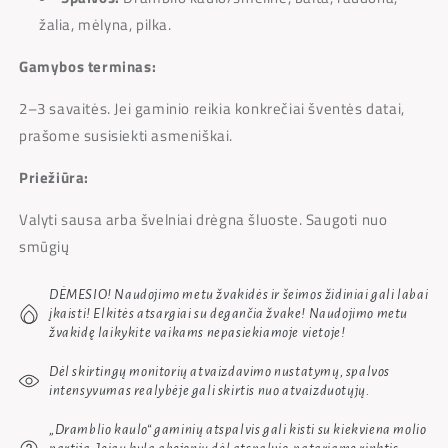
žalia, mėlyna, pilka.
Gamybos terminas:
2–3 savaitės. Jei gaminio reikia konkrečiai šventės datai,
prašome susisiekti asmeniškai.
Priežiūra:
Valyti sausa arba švelniai drėgna šluoste. Saugoti nuo
smūgių
DĖMESIO! Naudojimo metu žvakidės ir šeimos židiniai gali labai
įkaisti! Elkitės atsargiai su degančia žvake! Naudojimo metu
žvakidę laikykite vaikams nepasiekiamoje vietoje!
Dėl skirtingų monitorių atvaizdavimo nustatymų, spalvos
intensyvumas realybėje gali skirtis nuo atvaizduotųjų.
„Dramblio kaulo“
gaminių atspalvis gali kisti su kiekviena molio