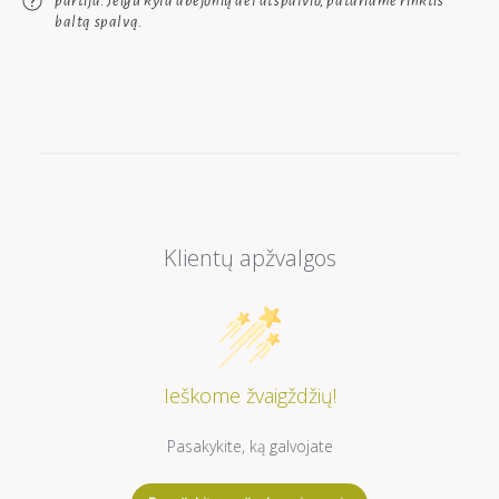
partija. Jeigu kyla abejonių dėl atspalvio, patariame rinktis
baltą spalvą.
Klientų apžvalgos
Ieškome žvaigždžių!
Pasakykite, ką galvojate