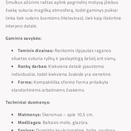
Smulkus ažūrinis raštas aplink pagrindinį motyvą įžiebus
žvakę sukuria magišką atmosferą, todėl gaminys puikiai
tinka tiek rudens šventėms (Helovinas), tiek kaip išskirtinė
interjero detalė.
Gaminio savybės:
Teminis dizainas:
Rankomis išpjautas raganos
siluetas sukuria ryškų ir paslaptingą šešėlį ant sienų.
Rankų darbas:
Kiekviena detalė pjaustoma
individualiai, todėl kiekviena žvakidė yra vienetinė.
Forma:
Kompaktiška sferinė forma pritaikyta
standartinėms arbatinėms žvakėms.
Techniniai duomenys:
Matmenys:
Skersmuo – apie 10,5 cm.
Medžiagos:
Baltasis molis, glazūra.
Spalvos:
Dramblio kaulo/smėlinė, balta, raudona,