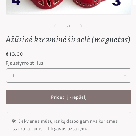
1
/
5
Ažūrinė keraminė širdelė (magnetas)
€13,00
Pjaustymo stilius
Pridėti į krepšelį
🛠 Kiekvienas mūsų rankų darbo gaminys kuriamas
išskirtinai jums – tik gavus užsakymą.