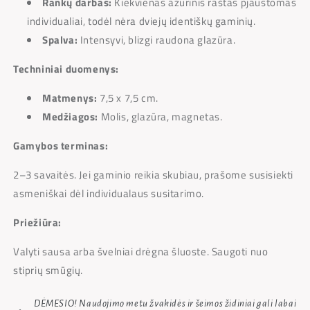
Rankų darbas:
Kiekvienas ažūrinis raštas pjaustomas
individualiai, todėl nėra dviejų identiškų gaminių.
Spalva:
Intensyvi, blizgi raudona glazūra.
Techniniai duomenys:
Matmenys:
7,5 x 7,5 cm.
Medžiagos:
Molis, glazūra, magnetas.
Gamybos terminas:
2–3 savaitės. Jei gaminio reikia skubiau, prašome susisiekti
asmeniškai dėl individualaus susitarimo.
Priežiūra:
Valyti sausa arba švelniai drėgna šluoste. Saugoti nuo
stiprių smūgių.
DĖMESIO! Naudojimo metu žvakidės ir šeimos židiniai gali labai