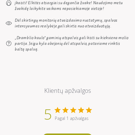
įkaisti! Elkitės atsargiai su degančia žvake! Naudojimo metu
žvakidę laikykite vaikams nepasiekiamoje vietoje!
Dėl skirtingų monitorių atvaizdavimo nustatymų, spalvos
intensyvumas realybėje gali skirtis nuo atvaizduotųjų.
„Dramblio kaulo“
gaminių atspalvis gali kisti su kiekviena molio
partija. Jeigu kyla abejonių dėl atspalvio, patariame rinktis
baltą spalvą.
Klientų apžvalgos
5
Pagal 1 apžvalgas