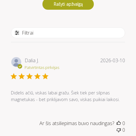
Rašyti apžvalgą
Filtrai
Pask
Dalia J.
2026-03-10
data
Patvirtintas pirkėjas
Didelis ačiū, viskas labai gražu. Šiek tiek per silpnas
magnetukas - bet priklijavom savo, viskas puikiai laikosi.
Ar šis atsiliepimas buvo naudingas?
0
0