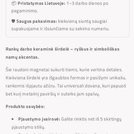
📦
Pristatymas Lietuvoje:
1–3 darbo dienos po
pagaminimo.
🛡️
Saugus pakavimas:
kiekvieną siuntą saugiai
supakuojame ir išsiunčiame su sekimo numeriu.
Rankų darbo keraminė širdelė – ryškus ir simboliškas
namų akcentas.
Šie raudoni magnetai sukurti tiems, kurie vertina detales.
Kiekviena širdelė yra išgaubtos formos ir pasižymi unikaliu,
rankomis išpjautu ažūru. Tai universali dovana, kuri papuoš
bet kurį metalinį paviršių ir suteiks jam spalvų.
Produkto savybės:
Pjaustymo įvairovė:
Galite rinktis net iš 5 skirtingų
pjaustymo stilių.